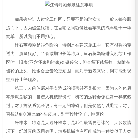
如果碳尘进入齿轮工作区，只要不是袖珍女表，一般人都会顺
流而下，因为碳尘很细，在齿轮之间就像压着苹果的汽车轮子一样
简单…所以我们不用担心。
硬石英颗粒是很危险的，特别是在建筑施工中，它有很强的穿
透力、质量很好、半衰减期很长等特点，当石英颗粒进入机芯工作
区时，旧表(不含怀表和钟表)会碾碎它，但会留下残留物，粘附在
齿轮的上头，比铜合金齿轮更顽固，而对于新表来说，则可能出现
空洞停止等现象。
第三，人的体屑对手表造成的损害并不是很大，因为人的体屑
本来就是软的，当进入机械部份时，机芯的运转会像往常一样被碾
过，对于擒纵系统来说，有一定的障碍，但是仍然可以通过，对于
直径达到0.08 mm的头皮屑，对于秒针轮子，拖曳轮
纤维素：特别是人造纤维素，是我们最需要忌讳的，大多数情
况下，纤维素的应用表明，精密机械也有可能成为一种类似于人类