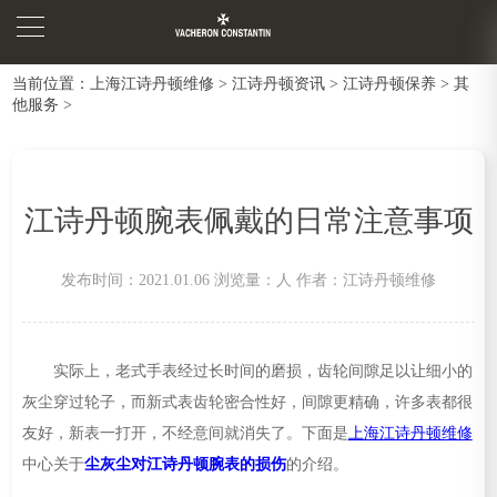
当前位置：
上海江诗丹顿维修
>
江诗丹顿资讯
>
江诗丹顿保养
>
其
他服务
>
江诗丹顿腕表佩戴的日常注意事项
发布时间：2021.01.06
浏览量：
人
作者：江诗丹顿维修
实际上，老式手表经过长时间的磨损，齿轮间隙足以让细小的
灰尘穿过轮子，而新式表齿轮密合性好，间隙更精确，许多表都很
友好，新表一打开，不经意间就消失了。下面是
上海江诗丹顿维修
中心关于
尘灰尘对江诗丹顿腕表的损伤
的介绍。