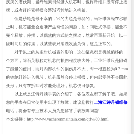
疾病的潜伏期，当纤维素悄然进入机芯时，也许纤维并没有停止摇
摆，或者纤维素摇摆会逐渐巧妙地进入机轴。
但是秒轮是最不幸的，它的力也是最弱的，当纤维缠绕在秒轴
上时，机芯能量会逐渐产生奇怪的问题，如：间歇式停摆，能量不
完全释放，停摆，以偶然的方式使之摆动，然后再重新开始，以一
段时间后的停摆，以某些表只消洗次油为例，这是正常的。
对于以上的灰尘对机械表的影响，这些征兆都是机械偏移的一
个方面，除石英颗粒对机芯的损伤程度较大外，工业纤维只是阻碍
了能量的使用，而对内部机件的损伤并不大，即一根直径为0.2 mm
的锦纶纤维进入机芯，机芯虽然会停止摇摆，但内部零件不会因此
变形，只有在拆卸时才能处理好，机芯仍可修复。
以上就是江诗丹顿手表的介绍了，各位表友都了解了吧。如果
您的手表在日常使用中出现了故障，建议您拨打
上海江诗丹顿维修
电话，将会有专业技术人员为您解答手表故障问题!
本文链接：http://www.vacheronmaintain.com/qtfw/89.html