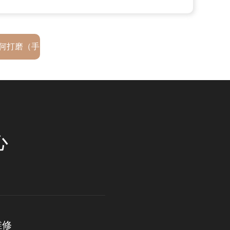
何打磨（手
心
维修