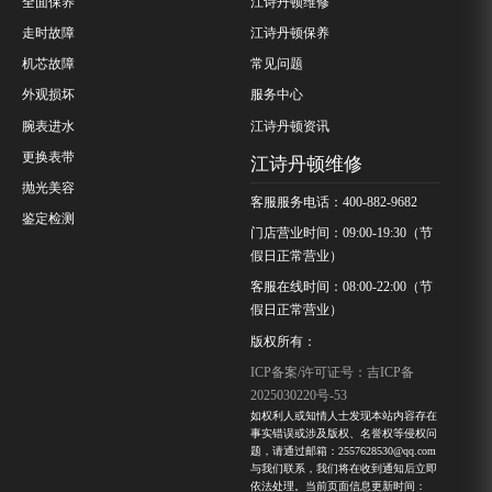
全面保养
江诗丹顿维修
走时故障
江诗丹顿保养
机芯故障
常见问题
外观损坏
服务中心
腕表进水
江诗丹顿资讯
更换表带
江诗丹顿维修
抛光美容
客服服务电话：400-882-9682
鉴定检测
门店营业时间：09:00-19:30（节
假日正常营业）
客服在线时间：08:00-22:00（节
假日正常营业）
版权所有：
ICP备案/许可证号：吉ICP备
2025030220号-53
如权利人或知情人士发现本站内容存在
事实错误或涉及版权、名誉权等侵权问
题，请通过邮箱：2557628530@qq.com
与我们联系，我们将在收到通知后立即
依法处理。当前页面信息更新时间：