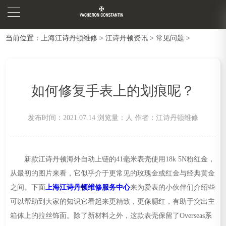
当前位置：
上海江诗丹顿维修
>
江诗丹顿资讯
>
常见问题
>
如何修复手表上的划痕呢？
发布时间：2021.07.14
浏览量：
人
作者：江诗丹顿维修
新款江诗丹顿海外自动上链的41毫米表壳使用18k 5N粉红金，
从最初的图片来看，它似乎介于更常见的玫瑰金或红金与经典黄金
之间。下面
上海江诗丹顿维修服务中心
来为爱表的小伙伴们介绍些
可以帮助到大家的知识它看起来更精致，更像腮红，有助于突出主
箱体上的拉丝饰面。除了新材料之外，这款表壳保留了Overseas系