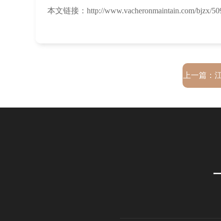
本文链接：http://www.vacheronmaintain.com/bjzx/509
上一篇：