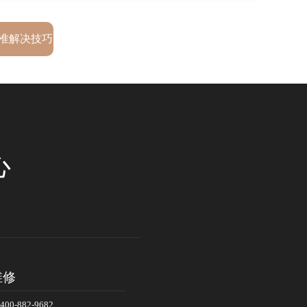
准解决技巧
心
维修
-882-9682