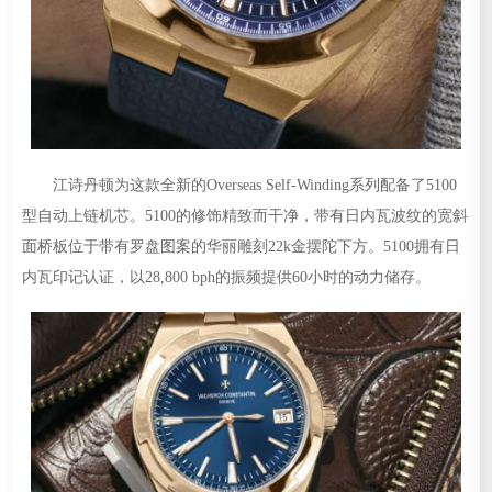
江诗丹顿为这款全新的Overseas Self-Winding系列配备了5100
型自动上链机芯。5100的修饰精致而干净，带有日内瓦波纹的宽斜
面桥板位于带有罗盘图案的华丽雕刻22k金摆陀下方。5100拥有日
内瓦印记认证，以28,800 bph的振频提供60小时的动力储存。