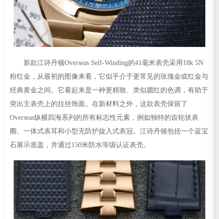
新款江诗丹顿Overseas Self-Winding的41毫米表壳采用18k 5N
粉红金，从最初的图像来看，它似乎介于更常见的玫瑰金或红金与
经典黄金之间。它看起来是一种更精致、类似腮红的色调，有助于
突出主表壳上的拉丝饰面。在新材料之外，这款表壳保留了
Overseas纵横四海系列的所有标志性元素，例如独特的齿轮状表
圈、一体式表耳和小型无防护旋入式表冠。江诗丹顿包括一个蓝宝
石展示底盖，并通过150米防水等级认证表壳。