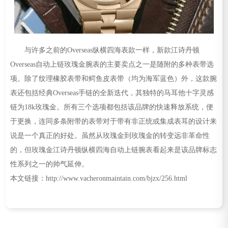
与许多之前的Overseas纵横四海表款一样，新款江诗丹顿
Overseas自动上链玫瑰金腕表的主要卖点之一是随附的多种表带选
项。除了纹理橡胶表带和鳄鱼皮表带（均为海军蓝色）外，这款腕
表还包括经典Overseas手链的全新迭代，其独特的马耳他十字灵感
链为18k玫瑰金。所有三个选项都包括该品牌的快速释放系统，便
于更换，连同多条附带的表带对于带有非正统或集成表耳的设计来
说是一个真正的好处。虽然从玫瑰金到玫瑰金的转变远非革命性
的，但玫瑰金江诗丹顿纵横四海自动上链腕表看起来是该品牌标志
性系列之一的帅气延伸。
本文链接：http://www.vacheronmaintain.com/bjzx/256.html