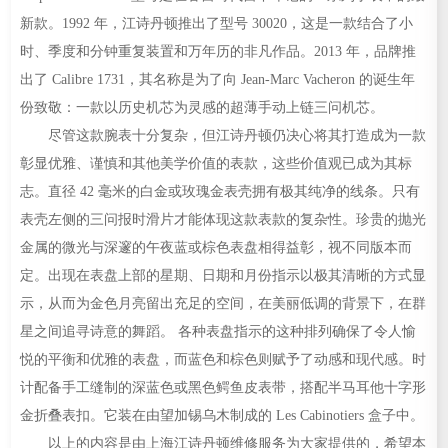
新款。1992 年，江诗丹顿推出了型号 30020，这是一款结合了小
时、季度和分钟重复装置和万年历的非凡作品。2013 年，品牌推
出了 Calibre 1731，其名称是为了向 Jean-Marc Vacheron 的诞生年
份致敬：一款以历史机芯为灵感的超薄手动上链三问机芯。
尽管这款腕表十分复杂，但江诗丹顿仍决心将其打造成为一款
彰显优雅、谨慎和其他美学价值的表款，这些价值观已成为其标
志。直径 42 毫米的白金或玫瑰金表壳拥有极其纯净的线条。只有
表壳左侧的三问报时滑片才能体现这款表款的复杂性。珍贵的抛光
金属的微光与深邃的午夜蓝或棕色表盘相得益彰，视不同版本而
定。出现在表盘上部的星期、日期和月份指示以极其清晰的方式显
示，从而为金色月亮留出充足的空间，在美丽低调的背景下，在群
星之间追寻诗意的舞蹈。 各种表盘指示的这种排列确保了令人愉
悦的平衡和优雅的表盘，而蓝色和棕色则赋予了动感和现代感。时
计配备手工缝制的深蓝色或黑色鳄鱼皮表带，搭配半马耳他十字形
金折叠表扣。它装在由望加锡乌木制成的 Les Cabinotiers 盒子中。
以上的内容是由上海江诗丹顿维修服务为大家提供的，希望本