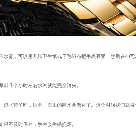
水雾，可以用几张卫生纸或干毛绒布把手表裹紧，然后在40瓦
佩戴几个小时左右水汽就能完全消失。
。进水较多时，证明手表里的防水圈老化了。这个时候我们就换
如果不及时保养，手表会生锈损坏。